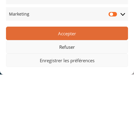
Marketing
Installateur & Dépanneur Depuis 1993
Accepter
Sur Montpellier Et Ses Alentours.
Refuser
Enregistrer les préférences
Coordonnées
1 Pôle d'Activité de Sainte Julie, 34980 Montferrier
sur Lez
04 30 96 96 90