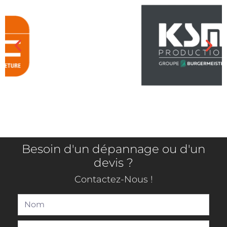
Installateur & Dépanneur depuis 1993 sur
Montpellier et ses alentours.