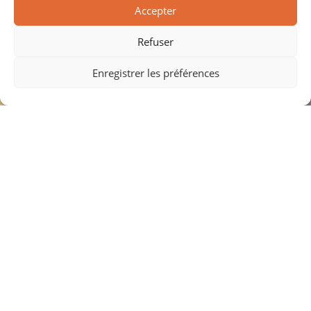
Sur Montpellier Et Ses Alentours.
Accepter
Refuser
Enregistrer les préférences
Coordonnées
1 Pôle d'Activité de Sainte Julie, 34980 Montferrier
sur Lez
04 30 96 96 90
contact@domalu.fr
Lundi au Jeudi