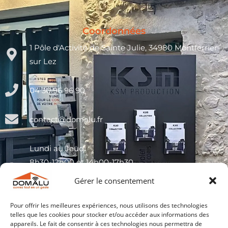
Coordonnées
1 Pôle d'Activité de Sainte Julie, 34980 Montferrier
sur Lez
04 30 96 96 90
contact@domalu.fr
Lundi au Jeudi
8h30-12h00 et 14h00-17h30
Vendredi
Gérer le consentement
8h30-12h00 et 14h00-16h00
Pour offrir les meilleures expériences, nous utilisons des technologies
telles que les cookies pour stocker et/ou accéder aux informations des
Blog
appareils. Le fait de consentir à ces technologies nous permettra de