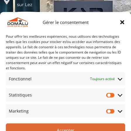
sur Lez
04 30 96 96 90
Gérer le consentement
Pour offrir les meilleures expériences, nous utilisons des technologies
contact@domalu.fr
telles que les cookies pour stocker et/ou accéder aux informations des
appareils. Le fait de consentir à ces technologies nous permettra de
traiter des données telles que le comportement de navigation ou les ID
Lundi au Jeudi
uniques sur ce site. Le fait de ne pas consentir ou de retirer son
8h30-12h00 et 14h00-17h30
consentement peut avoir un effet négatif sur certaines caractéristiques
et fonctions.
Vendredi
8h30-12h00 et 14h00-16h00
Fonctionnel
Toujours activé
Statistiques
Blog
🏖️ Partir En Vacances L’esprit Tranquille : Comment
Marketing
Bien Préparer Son Logement Avant Les Vacances ?
🚪 Choisir Sa Porte D’entrée : Comment Bien
Choisir L’accès À Votre Maison ?
Accepter